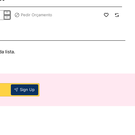
Pedir Orçamento
ULEIRO
TAMPA
IGIENE
TOS
.102952
 lista.
Sign Up