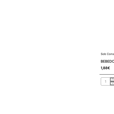
Sob Cons
Sob Cons
BEBEDO
1,88€
BEBED
P/ANIM
EM
GARRAF
25CL
REF.277