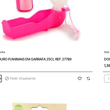
ulta
Sob 
ulta
Sob
URO P/ANIMAIS EM GARRAFA 25CL REF.27789
DOG
1,3
Pedir Orçamento
OURO
DOG
AIS
SA
P/
A
ANI
C/
89