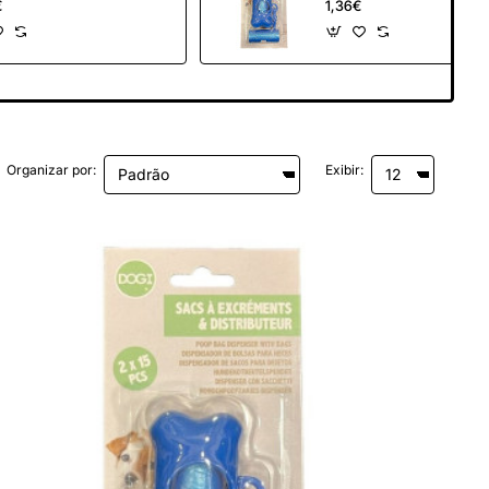
€
1,36€
LOS)
C/DISPENSADOR
Organizar por:
Exibir: