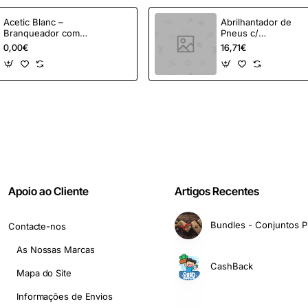
Acetic Blanc –
Abrilhantador de
Branqueador com
Pneus c/
Ácido Paracético -
Pulverizador - 5L
0,00€
16,71€
20L
Apoio ao Cliente
Artigos Recentes
Bundles - Conjuntos P
Contacte-nos
As Nossas Marcas
CashBack
Mapa do Site
Informações de Envios