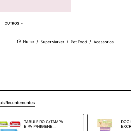
OUTROS
SuperMarket
Pet Food
Acessorios
home
ais Recentementes
TABULEIRO C/TAMPA
DOGI
E PÁ P/HIGIENE
EXC
GATOS REF.102952
ANIM