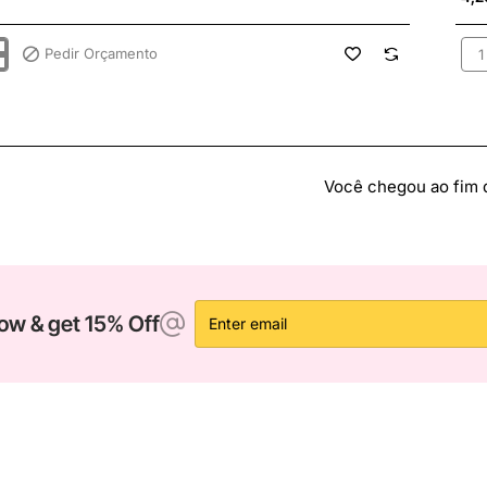
Pedir Orçamento
TAB
C/
E
MENTOS
PÁ
P/H
S
GA
S)
REF
Você chegou ao fim da
Enter
ow & get 15% Off
email