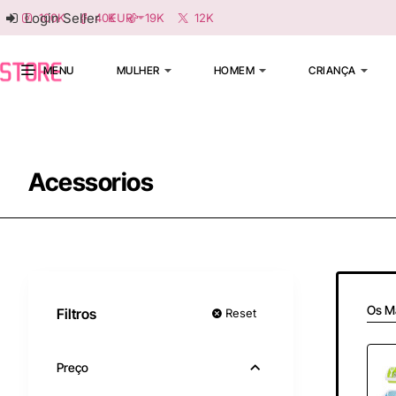
Login Seller
100K
40K
19K
12K
EUR
MENU
MULHER
HOMEM
CRIANÇA
Acessorios
Os M
Filtros
Reset
Preço