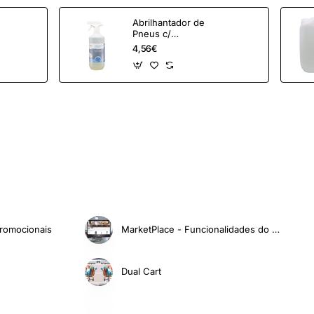
Abrilhantador de
Pneus c/
Pulverizador - 1L
4,56€
romocionais
MarketPlace - Funcionalidades do Comerciante
Dual Cart