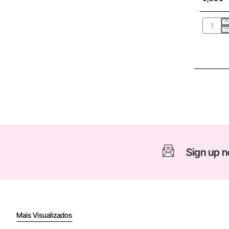
DOGI-
SACOS
PARA
EXCRE
ANIMAL
15SACO
(4ROLO
Sign up n
Mais Visualizados