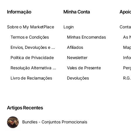
Informação
Minha Conta
Apoio
Sobre o My MarketPlace
Login
Conta
Termos e Condições
Minhas Encomendas
As 
Envios, Devoluções e Pagamentos
Afiliados
Map
Politica de Privacidade
Newsletter
Inf
Resolução Alternativa de Litígios
Vales de Presente
Livro de Reclamações
Devoluções
R.G.
Artigos Recentes
Bundles - Conjuntos Promocionais