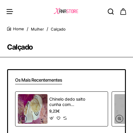
Mulher
Calçado
home
Calçado
Os Mais Recentementes
Chinelo dedo salto
cunha com
aplicação flor - Beje
9,23€