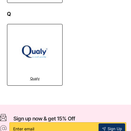
Q
Qualy
Sign up now & get 15% Off
Enter
Sign Up
email