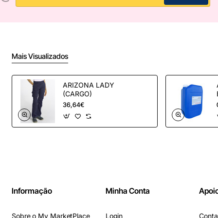
Mais Visualizados
ARIZONA LADY
(CARGO)
36,64€
Informação
Minha Conta
Apoio
Sobre o My MarketPlace
Login
Conta