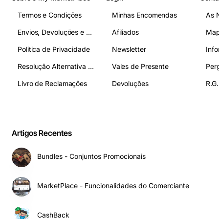
Termos e Condições
Minhas Encomendas
As 
Envios, Devoluções e Pagamentos
Afiliados
Map
Politica de Privacidade
Newsletter
Inf
Resolução Alternativa de Litígios
Vales de Presente
Livro de Reclamações
Devoluções
R.G.
Artigos Recentes
Bundles - Conjuntos Promocionais
MarketPlace - Funcionalidades do Comerciante
CashBack