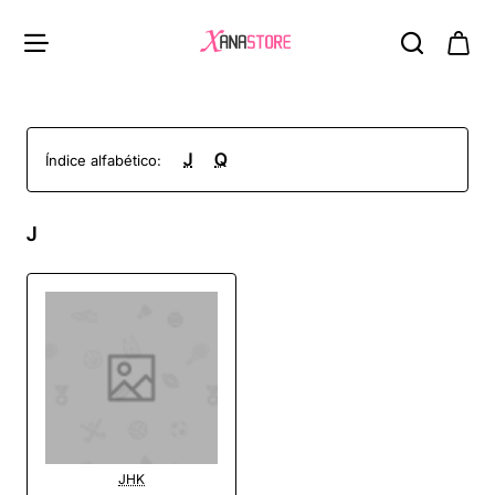
J
Q
Índice alfabético:
J
JHK