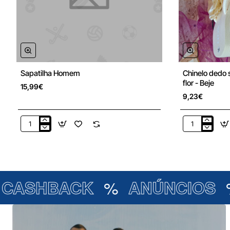
Sapatilha Homem
Chinelo dedo 
New
flor - Beje
15,99€
9,23€
Sapatilha
Chinelo
Homem
dedo
salto
cunha
com
aplicação
HBACK
%
ANÚNCIOS
%
PR
flor
-
Beje