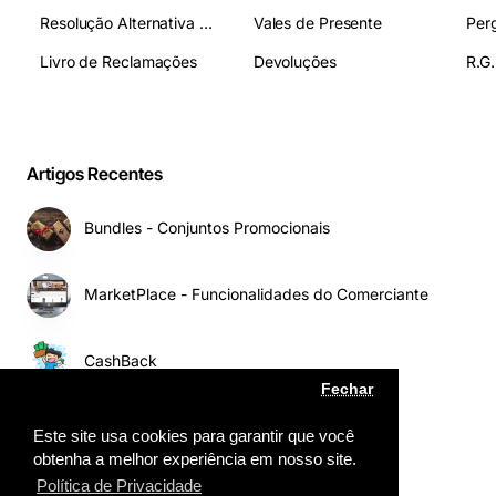
Resolução Alternativa de Litígios
Vales de Presente
Livro de Reclamações
Devoluções
R.G.
Artigos Recentes
Bundles - Conjuntos Promocionais
MarketPlace - Funcionalidades do Comerciante
CashBack
Fechar
Dual Cart
Este site usa cookies para garantir que você
obtenha a melhor experiência em nosso site.
Política de Privacidade