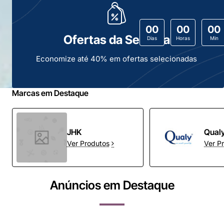
00
00
00
Ofertas da Semana
Dias
Horas
Min
Economize até 40% em ofertas selecionadas
Marcas em Destaque
JHK
Qual
Ver Produtos
Ver P
Anúncios em Destaque