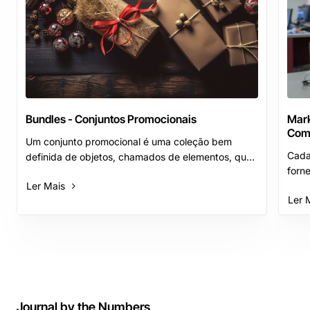
Bundles - Conjuntos Promocionais
Mark
Com
Um conjunto promocional é uma coleção bem
Cada
definida de objetos, chamados de elementos, que
forn
compartilham uma característica comum. Esses
Ler Mais
paine
elementos podem ser por exemplo os produtos da
Ler 
todo
nossa loja online que se deseje agrupar em
down
conjunto de dois ou mais ..
fabri
Journal by the Numbers